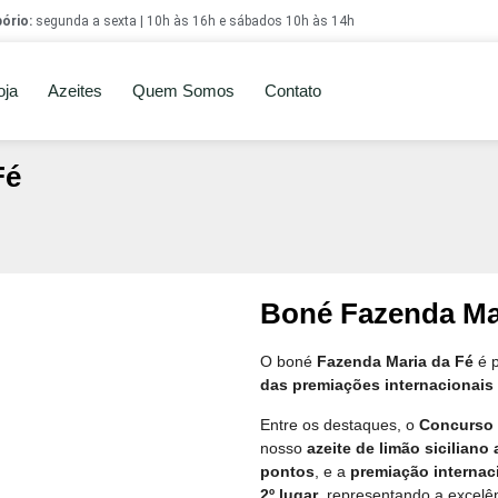
ório
:
segunda a sexta | 10h às 16h e sábados 10h às 14h
oja
Azeites
Quem Somos
Contato
Fé
Boné Fazenda Ma
O boné
Fazenda Maria da Fé
é p
das premiações internacionais
Entre os destaques, o
Concurso 
nosso
azeite de limão sicilian
pontos
, e a
premiação internaci
2º lugar
, representando a excelên