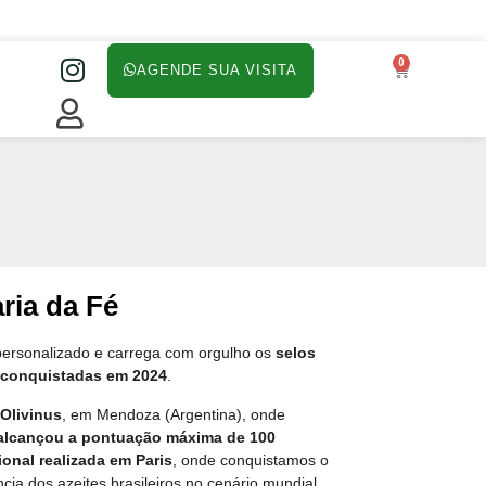
0
AGENDE SUA VISITA
ria da Fé
ersonalizado e carrega com orgulho os
selos
 conquistadas em 2024
.
Olivinus
, em Mendoza (Argentina), onde
o alcançou a pontuação máxima de 100
onal realizada em Paris
, onde conquistamos o
cia dos azeites brasileiros no cenário mundial.