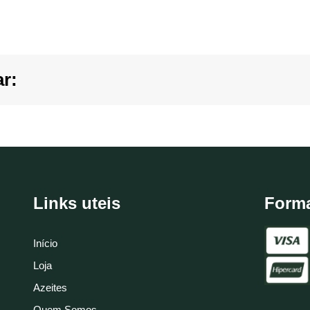
r:
Links uteis
Form
Início
Loja
Azeites
Quem Somos