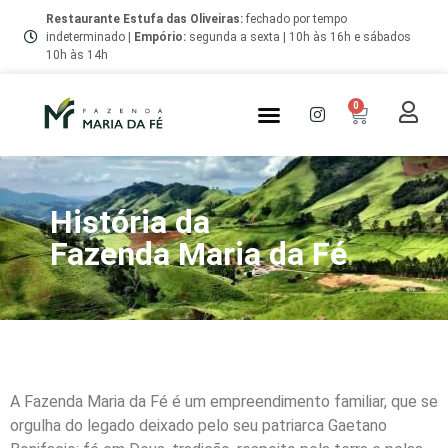
Restaurante Estufa das Oliveiras:
fechado por tempo
indeterminado |
Empório
:
segunda a sexta | 10h às 16h e sábados
10h às 14h
0
Quem Somos
História da
Fazenda Maria da Fé
A Fazenda Maria da Fé é um empreendimento familiar, que se
orgulha do legado deixado pelo seu patriarca Gaetano