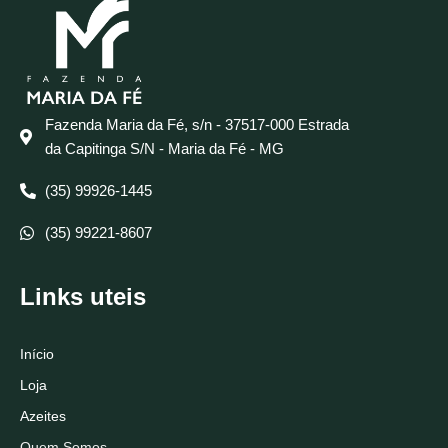
Fazenda Maria da Fé, s/n - 37517-000 Estrada
da Capitinga S/N - Maria da Fé - MG
(35) 99926-1445
(35) 99221-8607
Links uteis
Início
Loja
Azeites
Quem Somos