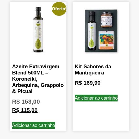
Oferta!
Azeite Extravirgem
Kit Sabores da
Blend 500ML –
Mantiqueira
Koroneiki,
R$
169,90
Arbequina, Grappolo
& Picual
Adicionar ao carrinho
R$
153,00
R$
115,00
Adicionar ao carrinho