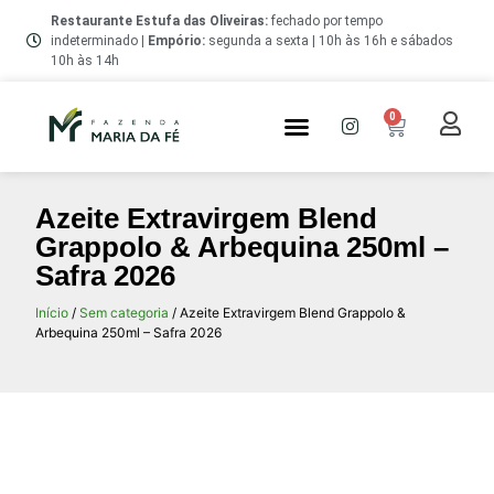
Restaurante Estufa das Oliveiras:
fechado por tempo
indeterminado |
Empório
:
segunda a sexta | 10h às 16h e sábados
10h às 14h
0
Quem Somos
Azeite Extravirgem Blend
Grappolo & Arbequina 250ml –
Safra 2026
Início
/
Sem categoria
/ Azeite Extravirgem Blend Grappolo &
Arbequina 250ml – Safra 2026